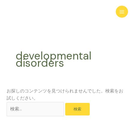
内
検
容
索
を
対
ス
象:
キ
ッ
プ
developmental
disorders
お探しのコンテンツを見つけられませんでした。検索をお
試しください。